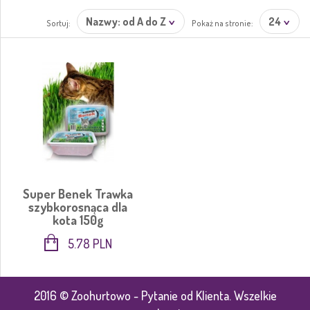
Nazwy: od A do Z
24
Sortuj:
Pokaż na stronie:
Super Benek Trawka
szybkorosnąca dla
kota 150g
5.78 PLN
2016 © Zoohurtowo - Pytanie od Klienta. Wszelkie