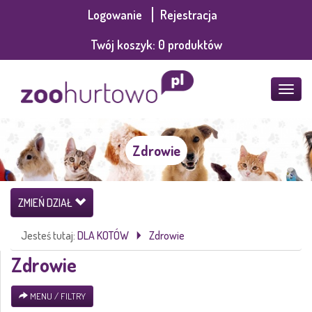
Logowanie
Rejestracja
Twój koszyk:
0
produktów
POKA
MENU
Zdrowie
ZMIEŃ DZIAŁ
Jesteś tutaj:
DLA KOTÓW
Zdrowie
Zdrowie
MENU / FILTRY