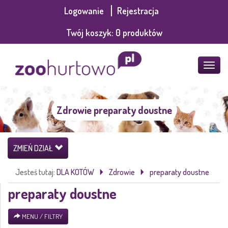
Logowanie
Rejestracja
Twój koszyk:
0
produktów
POKA
MENU
Zdrowie preparaty doustne
ZMIEŃ DZIAŁ
Jesteś tutaj:
DLA KOTÓW
Zdrowie
preparaty doustne
preparaty doustne
MENU / FILTRY