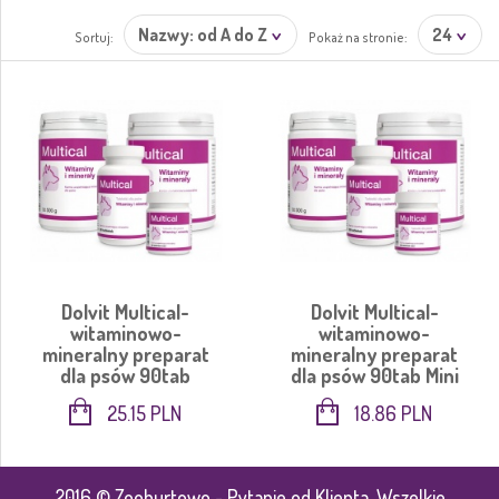
Nazwy: od A do Z
24
Sortuj:
Pokaż na stronie:
Dolvit Multical-
Dolvit Multical-
witaminowo-
witaminowo-
mineralny preparat
mineralny preparat
dla psów 90tab
dla psów 90tab Mini
25.15 PLN
18.86 PLN
2016 © Zoohurtowo - Pytanie od Klienta. Wszelkie