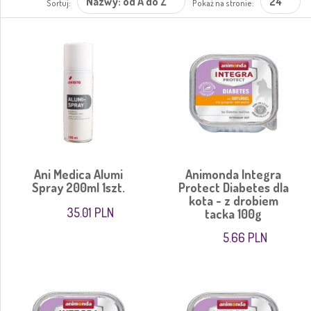
Nazwy: od A do Z
24
Sortuj:
Pokaż na stronie:
Ani Medica Alumi
Animonda Integra
Spray 200ml 1szt.
Protect Diabetes dla
kota - z drobiem
35.01 PLN
tacka 100g
5.66 PLN