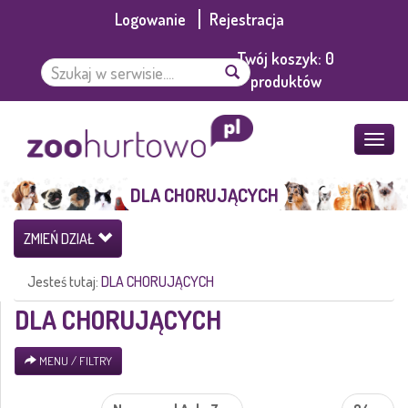
Logowanie
Rejestracja
Twój koszyk:
0
produktów
POKA
MENU
DLA CHORUJĄCYCH
ZMIEŃ DZIAŁ
Jesteś tutaj:
DLA CHORUJĄCYCH
DLA CHORUJĄCYCH
MENU / FILTRY