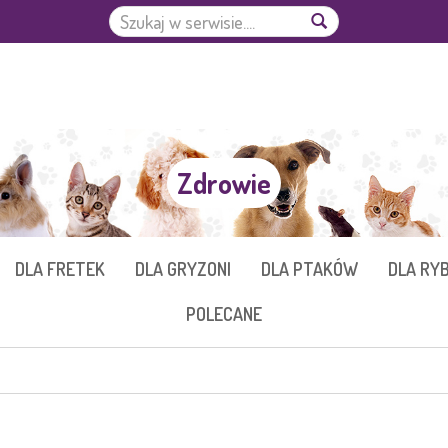
Zdrowie
DLA FRETEK
DLA GRYZONI
DLA PTAKÓW
DLA RY
POLECANE