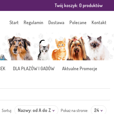
Twój koszyk:
0
produktów
Start
Regulamin
Dostawa
Polecane
Kontakt
BEK
DLA PŁAZÓW I GADÓW
Aktualne Promocje
Nazwy: od A do Z
24
Sortuj:
Pokaż na stronie: