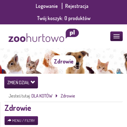
Logowanie
Rejestracja
Twój koszyk:
0
produktów
POKA
MENU
Zdrowie
ZMIEŃ DZIAŁ
Jesteś tutaj:
DLA KOTÓW
Zdrowie
Zdrowie
MENU / FILTRY