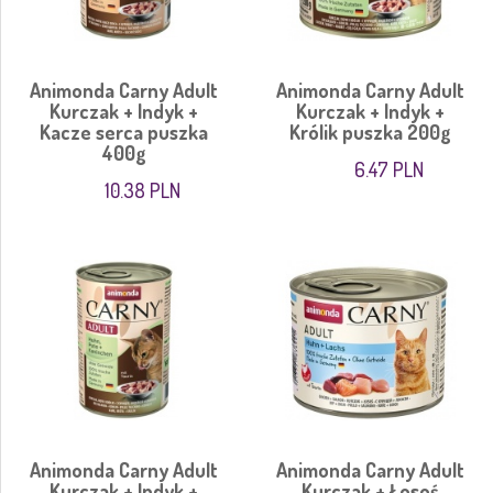
Animonda Carny Adult
Animonda Carny Adult
Kurczak + Indyk +
Kurczak + Indyk +
Kacze serca puszka
Królik puszka 200g
400g
6.47 PLN
10.38 PLN
Animonda Carny Adult
Animonda Carny Adult
Kurczak + Indyk +
Kurczak + Łosoś