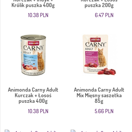
Królik puszka 400g
puszka 200g
10.38 PLN
6.47 PLN
Animonda Carny Adult
Animonda Carny Adult
Kurczak + Łosoś
Mix Mięsny saszetka
puszka 400g
85g
10.38 PLN
5.66 PLN