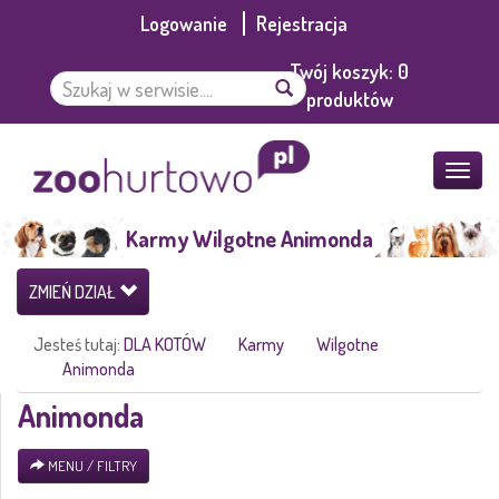
Logowanie
Rejestracja
Twój koszyk:
0
produktów
POKA
MENU
Karmy Wilgotne Animonda
ZMIEŃ DZIAŁ
Jesteś tutaj:
DLA KOTÓW
Karmy
Wilgotne
Animonda
Animonda
MENU / FILTRY