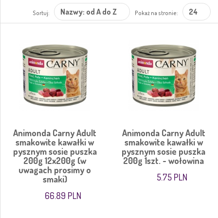
Nazwy: od A do Z
24
Sortuj:
Pokaż na stronie:
Animonda Carny Adult
Animonda Carny Adult
smakowite kawałki w
smakowite kawałki w
pysznym sosie puszka
pysznym sosie puszka
200g 12x200g (w
200g 1szt. - wołowina
uwagach prosimy o
5.75 PLN
smaki)
66.89 PLN