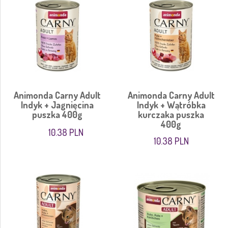
Animonda Carny Adult
Animonda Carny Adult
Indyk + Jagnięcina
Indyk + Wątróbka
puszka 400g
kurczaka puszka
400g
10.38 PLN
10.38 PLN