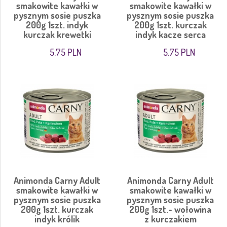
smakowite kawałki w
smakowite kawałki w
pysznym sosie puszka
pysznym sosie puszka
200g 1szt. indyk
200g 1szt. kurczak
kurczak krewetki
indyk kacze serca
5.75 PLN
5.75 PLN
Animonda Carny Adult
Animonda Carny Adult
smakowite kawałki w
smakowite kawałki w
pysznym sosie puszka
pysznym sosie puszka
200g 1szt. kurczak
200g 1szt.- wołowina
indyk królik
z kurczakiem