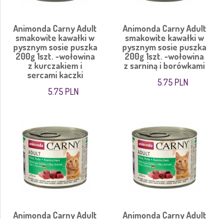
Animonda Carny Adult
Animonda Carny Adult
smakowite kawałki w
smakowite kawałki w
pysznym sosie puszka
pysznym sosie puszka
200g 1szt. -wołowina
200g 1szt. -wołowina
z kurczakiem i
z sarniną i borówkami
sercami kaczki
5.75 PLN
5.75 PLN
Animonda Carny Adult
Animonda Carny Adult