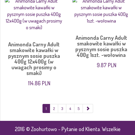
Animonda Carny Adult
smakowite kawałki w
Animonda Carny Adult
pysznym sosie puszka
smakowite kawałki w
400g 1szt. -wołowina
pysznym sosie puszka
400g 12x400g (w
9.87 PLN
uwagach prosimy o
smaki)
114.86 PLN
1
2
3
4
5
2016 © Zoohurtowo - Pytanie od Klienta. Wszelkie