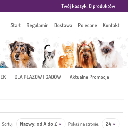
Twój koszyk:
0
produktów
Start
Regulamin
Dostawa
Polecane
Kontakt
BEK
DLA PŁAZÓW I GADÓW
Aktualne Promocje
Nazwy: od A do Z
24
Sortuj:
Pokaż na stronie: