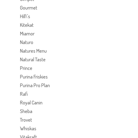
Gourmet
Hill\'s
Kitekat
Miamor
Naturo
Natures Menu
Natural Taste
Prince
Purina Friskies
Purina Pro Plan
Rafi
Royal Canin
Sheba
Trovet
Whiskas
Vitakraft