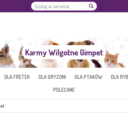
Karmy Wilgotne Gimpet
DLA FRETEK
DLA GRYZONI
DLA PTAKÓW
DLA RY
POLECANE
et