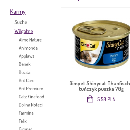
Karmy
Suche
Wilgotne
Almo Nature
Animonda
Applaws
Benek
Bozita
Brit Care
Gimpet Shinycat Thunfisch
Brit Premium
tuńczyk puszka 70g
Catz Finefood
5.58 PLN
Dolina Noteci
Farmina
Felix
Gimpet