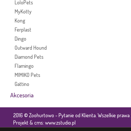
LoloPets
MyKotty
Kong
Ferplast
Dingo
Outward Hound
Diamond Pets
Flamingo
MIMIKO Pets
Gattino
Akcesoria
2016 © Zoohurtowo - Pytanie od Klienta. Wszelkie prawa 
Projekt &
cms
:
www.zstudio.pl