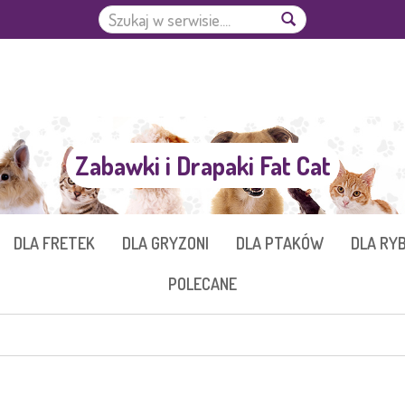
Zabawki i Drapaki Fat Cat
DLA FRETEK
DLA GRYZONI
DLA PTAKÓW
DLA RY
POLECANE