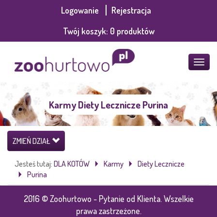
Logowanie
Rejestracja
Twój koszyk:
0
produktów
POKA
MENU
Karmy Diety Lecznicze Purina
ZMIEŃ DZIAŁ
Jesteś tutaj:
DLA KOTÓW
Karmy
Diety Lecznicze
Purina
2016 © Zoohurtowo - Pytanie od Klienta. Wszelkie
prawa zastrzeżone.