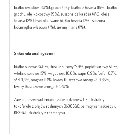
białko owadów (30%), groch żółty, białko z łososia (15%), białko
grochu, olej kokosowy (9%), suszona dzika róża (4%), olej z
łososia (2%), hydrolizowane białko łososia (2%), suszona
kocimiętka właściwa (1%), siemię lniane (1%).
Składniki analityczne:
białko surowe 34,0%, tłuszcz surowy 17,0%, popiół surowy 5,9%,
włókno surowe 1,5%, wilgotność 10,0%, wapń 0,9%, fosfor 0,7%,
sód 0,3%, magnez 0,1%, kwasy tłuszczowe omega-3 0,85%,
kwasy tłuszczowe omega-6 1,20%
Zawiera przeciwutleniacze zatwierdzone w UE: ekstrakty
tokoferolu z olejów roślinnych (1b306(i)), palmitynian askorbylu
(1b304) i ekstrakty z rozmarynu.