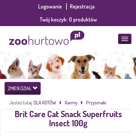
Logowanie
Rejestracja
Twój koszyk:
0
produktów
POKA
MENU
ZMIEŃ DZIAŁ
Jesteś tutaj:
DLA KOTÓW
Karmy
Przysmaki
Brit Care Cat Snack Superfruits
Insect 100g