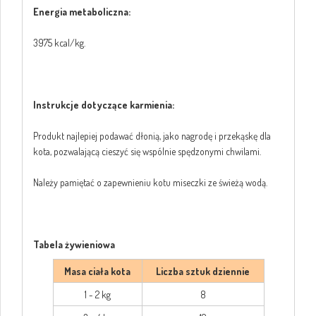
Energia metaboliczna:
3975 kcal/kg.
Instrukcje dotyczące karmienia:
Produkt najlepiej podawać dłonią, jako nagrodę i przekąskę dla
kota, pozwalającą cieszyć się wspólnie spędzonymi chwilami.
Należy pamiętać o zapewnieniu kotu miseczki ze świeżą wodą.
Tabela żywieniowa
Masa ciała kota
Liczba sztuk dziennie
1 - 2 kg
8